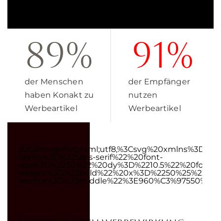
89%
91%
der Menschen
der Empfänger
haben Konakt zu
nutzen
Werbeartikel
Werbeartikel
data:image/svg+xml;utf8,%3Csvg%20xmlns%3D
family%3D%22sans-serif%22%20font-
size%3D%2230%22%20dy%3D%2210.5%22%20font-
weight%3D%22bold%22%20x%3D%2250%25%22%20
anchor%3D%22middle%22%3E960%C3%97550%3C%