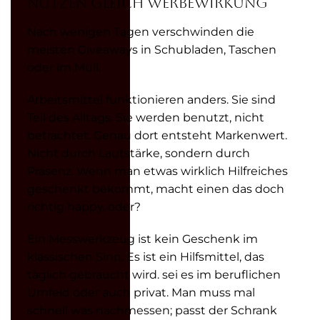
Nutzen Gleich Werbewirkung
Nach wenigen Tagen verschwinden die
meisten Giveaways in Schubladen, Taschen
oder im Müll.
Arbeitsmittel funktionieren anders. Sie sind
Teil des Alltags. Sie werden benutzt, nicht
betrachtet. Genau dort entsteht Markenwert.
Nicht durch Lautstärke, sondern durch
Präsenz. Wenn man etwas wirklich Hilfreiches
geschenkt bekommt, macht einen das doch
richtig happy, oder?
Ein Messwerkzeug ist kein Geschenk im
klassischen Sinn. Es ist ein Hilfsmittel, das
täglich gebraucht wird. sei es im beruflichen
Umfeld oder auch privat. Man muss mal
schnell was nachmessen; passt der Schrank