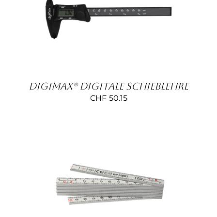
IN DEN WARENKORB
/
DETAILS
DigiMax® Digitale Schieblehre
CHF
50.15
DETAILS