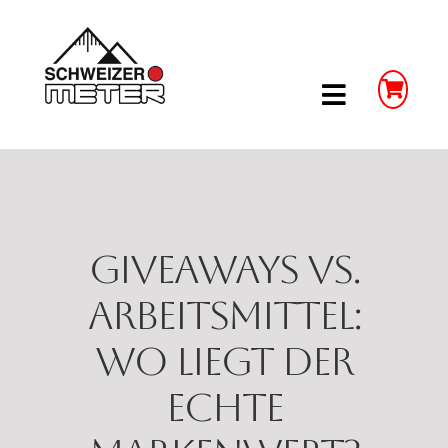
Skip
to
content
Toggle
Navigatio
Shop
LongLife Meterstäbe
Giveaways vs.
Schieblehren
Arbeitsmittel:
Wo liegt der
Unser Unternehmen
echte
Weitere Infos