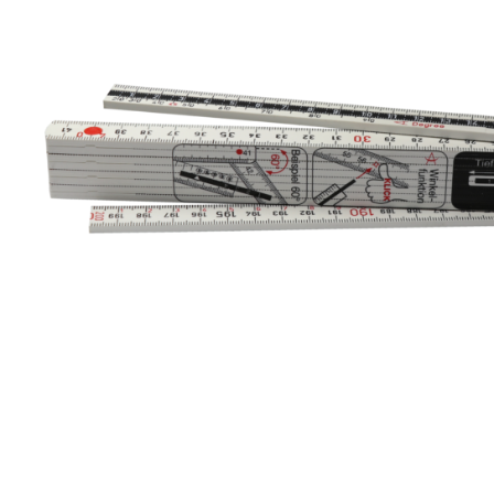
LongLife All-in-One