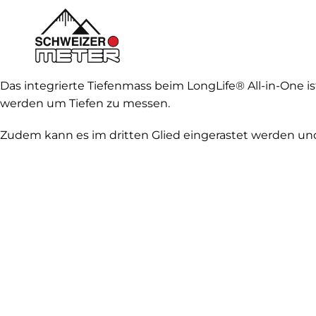
Skip
to
content
Shop
Das integrierte Tiefenmass beim LongLife® All-in-One is
werden um Tiefen zu messen.
LongLife Meterstäbe
Zudem kann es im dritten Glied eingerastet werden und
Schieblehren
Unser Unternehmen
Weitere Infos
Kontakt