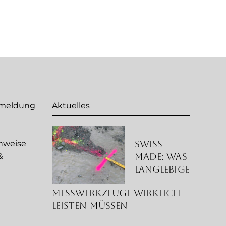
nmeldung
Aktuelles
Swiss
nweise
Made: Was
&
langlebige
g
Messwerkzeuge wirklich
leisten müssen