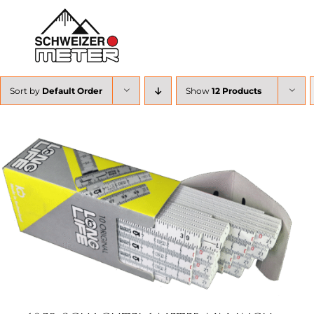
Skip
to
content
Shop
Sort by
Default Order
Show
12 Products
LongLife Meterstäbe
Schieblehren
Unser Unternehmen
IN DEN WARENKORB
/
DETAILS
Weitere Infos
Kontakt