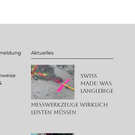
nmeldung
Aktuelles
Swiss
nweise
Made: Was
&
langlebige
g
Messwerkzeuge wirklich
leisten müssen