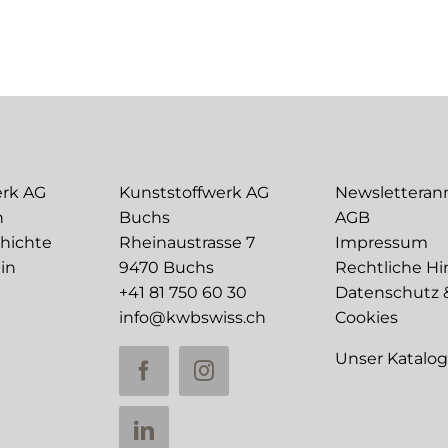
erk AG
Kunststoffwerk AG
Newslettera
n
Buchs
AGB
chichte
Rheinaustrasse 7
Impressum
in
9470 Buchs
Rechtliche Hi
+41 81 750 60 30
Datenschutz 
info@kwbswiss.ch
Cookies
Unser Katalo