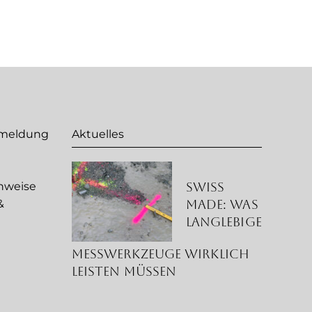
nmeldung
Aktuelles
Swiss
nweise
Made: Was
&
langlebige
g
Messwerkzeuge wirklich
leisten müssen