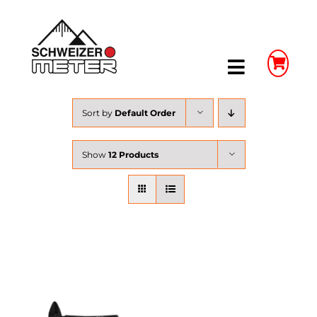
Skip
to
content
Toggle
Navigatio
Shop
Sort by
Default Order
LongLife Meterstäbe
Show
12 Products
Schieblehren
Unser Unternehmen
Weitere Infos