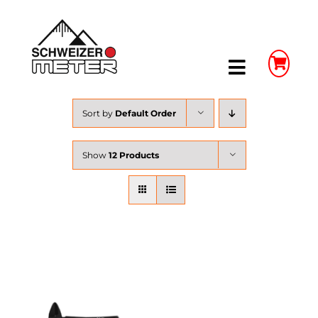
Skip
to
content
Toggle
Navigatio
Shop
Sort by
Default Order
LongLife Meterstäbe
Show
12 Products
Schieblehren
Unser Unternehmen
Weitere Infos