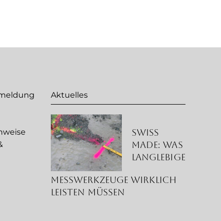
nmeldung
Aktuelles
Swiss
nweise
Made: Was
&
langlebige
g
Messwerkzeuge wirklich
leisten müssen