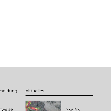
nmeldung
Aktuelles
Swiss
nweise