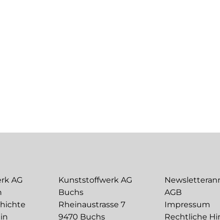
erk AG
Kunststoffwerk AG
Newslettera
n
Buchs
AGB
chichte
Rheinaustrasse 7
Impressum
in
9470 Buchs
Rechtliche Hi