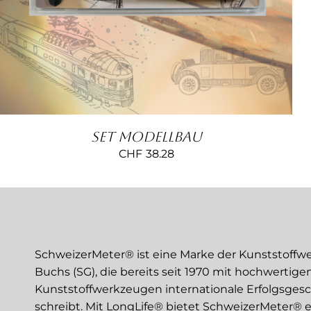
MEHRERE
VARIANTEN
AUF.
DIE
OPTIONEN
KÖNNEN
AUF
DER
PRODUKTSEITE
GEWÄHLT
Set Modellbau
WERDEN
CHF
38.28
SchweizerMeter® ist eine Marke der Kunststoffw
Buchs (SG), die bereits seit 1970 mit hochwertige
Kunststoffwerkzeugen internationale Erfolgsges
schreibt. Mit LongLife® bietet SchweizerMeter® e