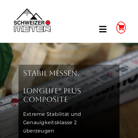
Skip
to
content
Toggle
Navigatio
Shop
LongLife Meterstäbe
Stabil messen.
Schieblehren
LongLife® Plus
Composite
Unser Unternehmen
Extreme Stabilität und
Genauigkeitsklasse 2
Weitere Infos
überzeugen