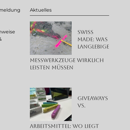
nmeldung
Aktuelles
Swiss
nweise
Made: Was
&
langlebige
g
Messwerkzeuge wirklich
leisten müssen
Giveaways
vs.
Arbeitsmittel: Wo liegt