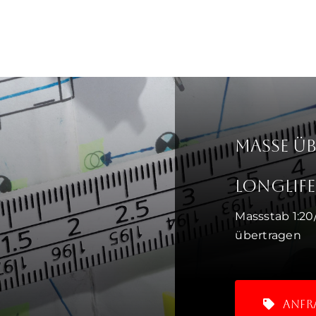
Masse ü
LongLif
Massstab 1:20
übertragen
Anfr