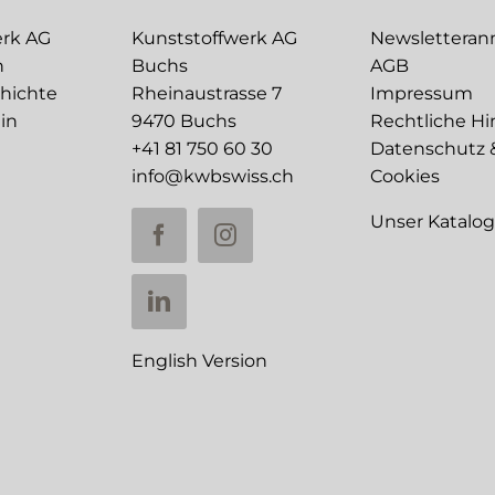
erk AG
Kunststoffwerk AG
Newslettera
n
Buchs
AGB
chichte
Rheinaustrasse 7
Impressum
in
9470 Buchs
Rechtliche Hi
+41 81 750 60 30
Datenschutz 
info@kwbswiss.ch
Cookies
Unser Katalo
English Version