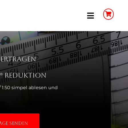
Toggle
Navigation
bertragen
e® Reduktion
/ 1:50 simpel ablesen und
age senden