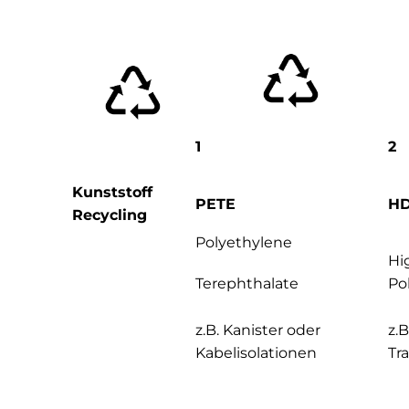
1
2
Kunststoff
PETE
H
Recycling
Polyethylene
Hi
Terephthalate
Po
z.B. Kanister oder
z.B
Kabelisolationen
Tr