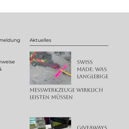
nmeldung
Aktuelles
Swiss
nweise
Made: Was
&
langlebige
g
Messwerkzeuge wirklich
leisten müssen
Giveaways