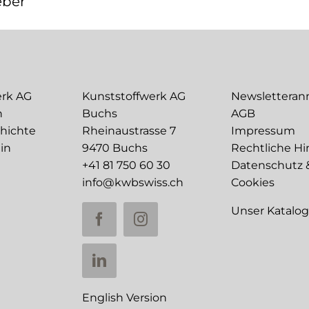
eber
erk AG
Kunststoffwerk AG
Newslettera
n
Buchs
AGB
chichte
Rheinaustrasse 7
Impressum
in
9470 Buchs
Rechtliche Hi
+41 81 750 60 30
Datenschutz 
info@kwbswiss.ch
Cookies
Unser Katalo
English Version