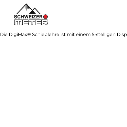
Skip
to
content
Shop
Die DigiMax® Schieblehre ist mit einem 5-stelligen Dis
LongLife Meterstäbe
Schieblehren
Unser Unternehmen
Weitere Infos
Kontakt