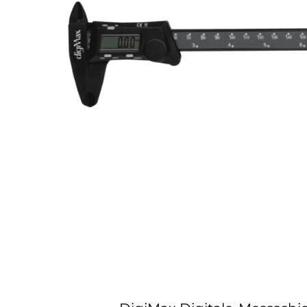
DigiMax Digitale-Messschi