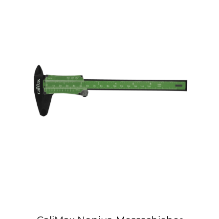
CaliMax Nonius-Messschieber