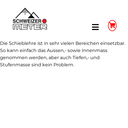
Skip
to
content
Toggle
Navigatio
Die Schieblehre ist in sehr vielen Bereichen einsetzbar.
Shop
So kann einfach das Aussen,- sowie Innenmass
genommen werden, aber auch Tiefen,- und
LongLife Meterstäbe
Stufenmasse sind kein Problem.
Schieblehren
Unser Unternehmen
Weitere Infos