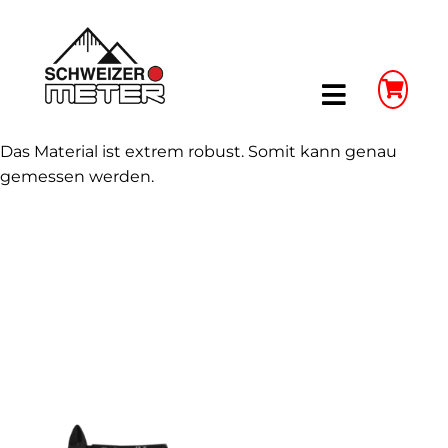
Skip
to
content
Toggle
Navigatio
Das Material ist extrem robust. Somit kann genau
Shop
gemessen werden.
LongLife Meterstäbe
Schieblehren
Unser Unternehmen
Weitere Infos