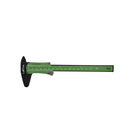
CaliMax Nonius-Messschieber