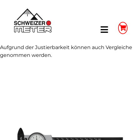
Skip
to
content
Toggle
Navigatio
Aufgrund der Justierbarkeit können auch Vergleiche
Shop
genommen werden.
LongLife Meterstäbe
Schieblehren
Unser Unternehmen
Weitere Infos