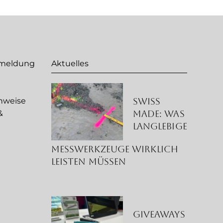
nmeldung
Aktuelles
Swiss
nweise
Made: Was
&
langlebige
g
Messwerkzeuge wirklich
leisten müssen
Giveaways