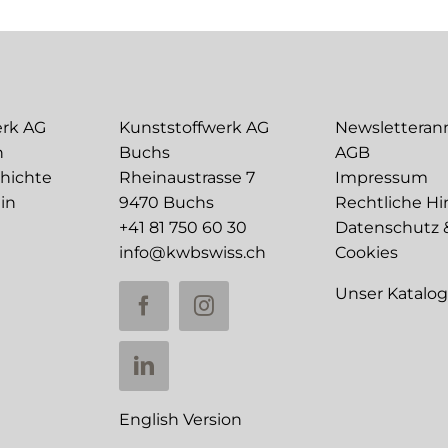
erk AG
Kunststoffwerk AG
Newslettera
n
Buchs
AGB
chichte
Rheinaustrasse 7
Impressum
in
9470 Buchs
Rechtliche Hi
+41 81 750 60 30
Datenschutz 
info@kwbswiss.ch
Cookies
Unser Katalo
English Version