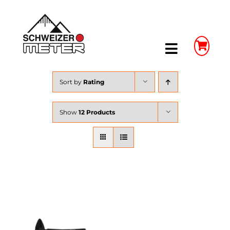
Skip
to
content
Toggle
Navigatio
Shop
Sort by
Rating
LongLife Meterstäbe
Show
12 Products
Schieblehren
Unser Unternehmen
Weitere Infos